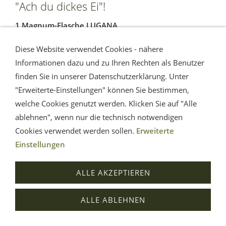
"Ach du dickes Ei"!
1 Magnum-Flasche LUGANA
1,5 l GRATIS! beim Kauf von
Diese Website verwendet Cookies - nähere
14 Flaschen 0,75 l LUGANA
Informationen dazu und zu Ihren Rechten als Benutzer
natürlich GRATIS-Versand!
finden Sie in unserer Datenschutzerklärung. Unter
"Erweiterte-Einstellungen" können Sie bestimmen,
Meine Empfehlung:
welche Cookies genutzt werden. Klicken Sie auf "Alle
ablehnen", wenn nur die technisch notwendigen
Cookies verwendet werden sollen.
Erweiterte
LUGANA-Weinprobe mit 6 Flaschen
Einstellungen
ALLE AKZEPTIEREN
ALLE ABLEHNEN
Impressum
AGB
Widerrufsrecht
Datenschutz
Hilfe
Versand