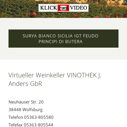
SURYA BIANCO SICILIA IGT FEUDO
PRINCIPI DI BUTERA
Virtueller Weinkeller VINOTHEK J.
Anders GbR
Neuhäuser Str. 20
38448 Wolfsburg
Telefon 05363-805580
Tefefax 05363-805544