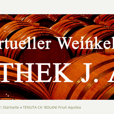
r:
Startseite
»
TENUTA CA`BOLANI Friuli Aquilea