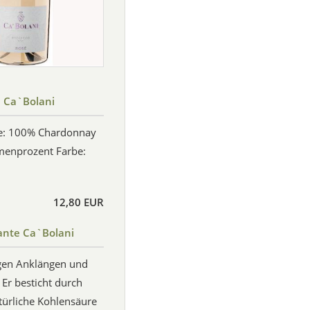
 Ca`Bolani
te: 100% Chardonnay
menprozent Farbe:
12,80 EUR
nte Ca`Bolani
igen Anklängen und
 Er besticht durch
atürliche Kohlensäure