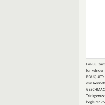
FARBE: zart
funkelnder 
BOUQUET: a
von Rennett
GESCHMACK:
Trinkgenuss
begleitet v