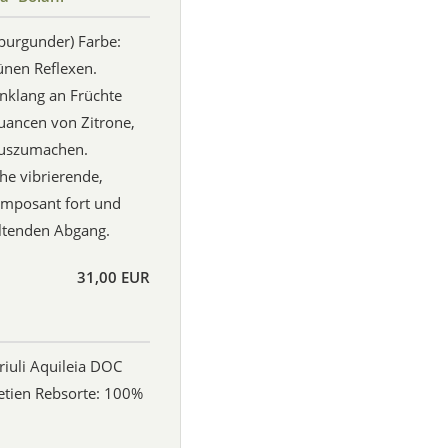
burgunder) Farbe:
ünen Reflexen.
nklang an Früchte
Nuancen von Zitrone,
auszumachen.
he vibrierende,
 imposant fort und
altenden Abgang.
31,00 EUR
iuli Aquileia DOC
netien Rebsorte: 100%