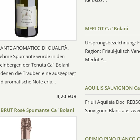
Refosco ...
MERLOT Ca`Bolani
Ursprungsbezeichnung: Fr
ANTE AROMATICO DI QUALITÀ.
Region: Friaul-Julisch Ve
nehme Spumante wurde in den
Merlot A...
einbergen der Tenuta Ca" Bolani
 denen die Trauben eine ausgeprägt
nd aromatische Note erla...
AQUILIS SAUVIGNON Ca
4,20 EUR
Friuli Aquileia Doc. REB
BRUT Rosé Spumante Ca`Bolani
Sauvignon Blanc aus zwei
OPIMIO PINO BIANCO C