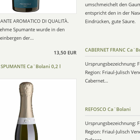
umschmeichelt den Gau
entspricht den in der N
ANTE AROMATICO DI QUALITÀ.
Eindrücken, gute Säure.
nehme Spumante wurde in den
inbergen der...
CABERNET FRANC Ca`Bo
13,50 EUR
Ursprungsbezeichnung: Fr
SPUMANTE Ca`Bolani 0,2 l
Region: Friaul-Julisch Ve
Cabernet...
REFOSCO Ca`Bolani
Ursprungsbezeichnung: Fr
Region: Friaul-Julisch Ve