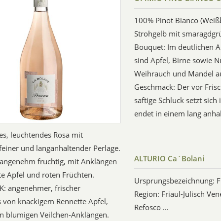
100% Pinot Bianco (Weiß
Strohgelb mit smaragdgr
Bouquet: Im deutlichen A
sind Apfel, Birne sowie 
Weihrauch und Mandel 
Geschmack: Der vor Frisc
saftige Schluck setzt sich
endet in einem lang anh
es, leuchtendes Rosa mit
feiner und langanhaltender Perlage.
ALTURIO Ca`Bolani
ngenehm fruchtig, mit Anklängen
e Apfel und roten Früchten.
Ursprungsbezeichnung: Fr
 angenehmer, frischer
Region: Friaul-Julisch Ve
 von knackigem Rennette Apfel,
Refosco ...
on blumigen Veilchen-Anklängen.