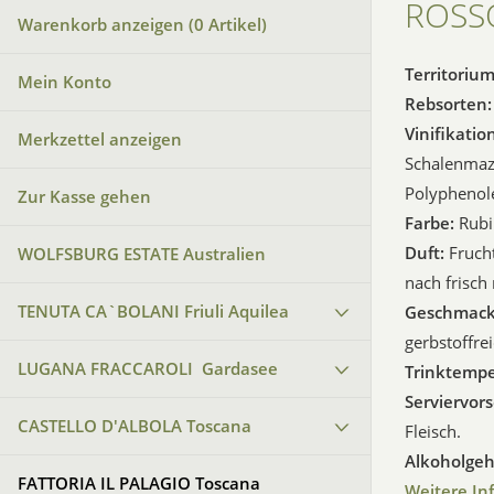
ROSSO
Warenkorb anzeigen (
0
Artikel)
Territoriu
Mein Konto
Rebsorten
Vinifikatio
Merkzettel anzeigen
Schalenmaze
Polyphenole
Zur Kasse gehen
Farbe:
Rubi
Duft:
Fruch
WOLFSBURG ESTATE Australien
nach frisch
TENUTA CA`BOLANI Friuli Aquilea
Geschmac
gerbstoffrei
LUGANA FRACCAROLI Gardasee
Trinktempe
Serviervor
CASTELLO D'ALBOLA Toscana
Fleisch.
Alkoholgeh
FATTORIA IL PALAGIO Toscana
Weitere In