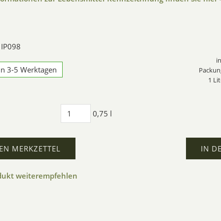
 IP098
i
 in 3-5 Werktagen
Packung
1 Li
0,75 l
EN MERKZETTEL
IN D
dukt weiterempfehlen