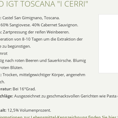
 IGT TOSCANA "I CERRI"
m:
Castel San Gimignano, Toscana.
:
60% Sangiovese. 40% Cabernet Sauvignon.
n:
Zartpressung der reifen Weinbeeren.
ration von 8-10 Tagen um die Extraktion der
 zu begünstigen.
nrot
tig nach roten Beeren und Sauerkirsche. Blumig
 roten Blüten.
k:
Trocken, mittelgewichtiger Körper, angenehm
ch.
ratur:
Bei 16°Grad.
schläge:
Ausgezeichnet zu geschmacksvollen Gerichten wie Pasta 
alt:
12,5% Volumenprozent.
formationen zur Lebensmittel-Kennzeichnung finden Sie hier 