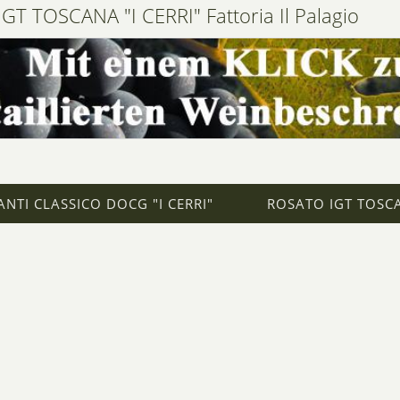
GT TOSCANA "I CERRI" Fattoria Il Palagio
ANTI CLASSICO DOCG "I CERRI"
ROSATO IGT TOSCA